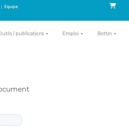
Panier
Équipe
|
Outils / publications
Emploi
Bottin
 document