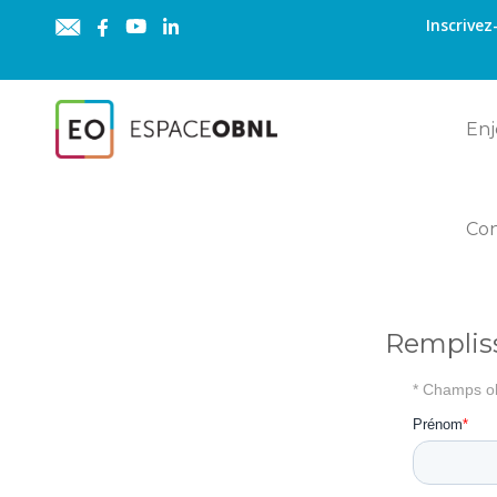
Inscrivez
Enj
Co
Rempliss