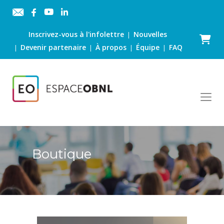
Inscrivez-vous à l'infolettre
Nouvelles
|
Panier
Devenir partenaire
À propos
Équipe
FAQ
|
|
|
|
Boutique