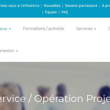
rivez-vous à l'infolettre
Nouvelles
Devenir partenaire
À pr
|
|
|
Équipe
FAQ
|
|
eux
Formations / activités
Services
nnexion
rvice / Opération Proj