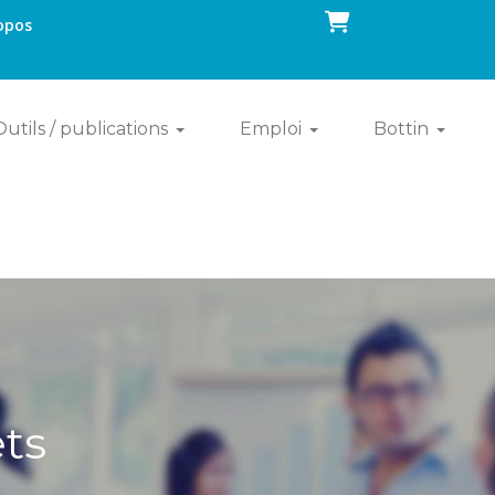
Panier
opos
Outils / publications
Emploi
Bottin
ets