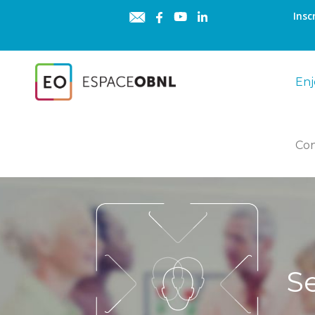
Insc
Enj
Co
Se