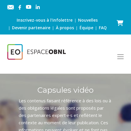
Inscrivez-vous à l'infolettre
Nouvelles
|
Panier
Devenir partenaire
À propos
Équipe
FAQ
|
|
|
|
Capsules vidéo
Les contenus faisant référence à des lois ou à
des obligations légales sont proposés par
des partenaires expert·e·s et reflètent le
contexte au moment de leur publication. Ces
informations peuvent évoluer et ne font pas