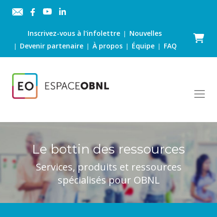
Inscrivez-vous à l'infolettre
Nouvelles
|
Panier
Devenir partenaire
À propos
Équipe
FAQ
|
|
|
|
Le bottin des ressources
Services, produits et ressources
spécialisés pour OBNL