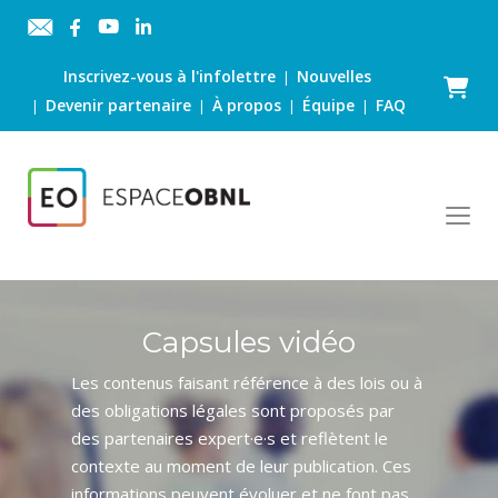
Inscrivez-vous à l'infolettre
Nouvelles
|
Panier
Devenir partenaire
À propos
Équipe
FAQ
|
|
|
|
Capsules vidéo
Les contenus faisant référence à des lois ou à
des obligations légales sont proposés par
des partenaires expert·e·s et reflètent le
contexte au moment de leur publication. Ces
informations peuvent évoluer et ne font pas