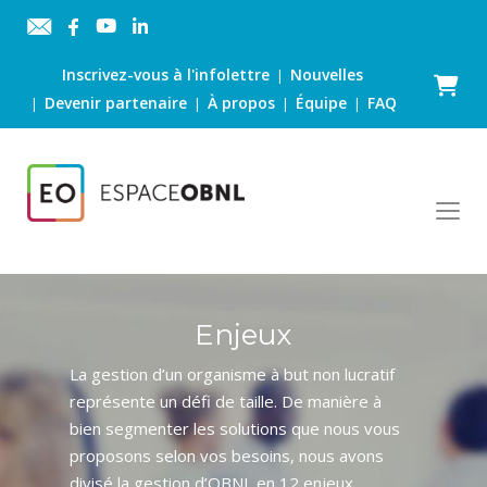
Inscrivez-vous à l'infolettre
Nouvelles
|
Panier
Devenir partenaire
À propos
Équipe
FAQ
|
|
|
|
Enjeux
La gestion d’un organisme à but non lucratif
représente un défi de taille. De manière à
bien segmenter les solutions que nous vous
proposons selon vos besoins, nous avons
divisé la gestion d’OBNL en 12 enjeux