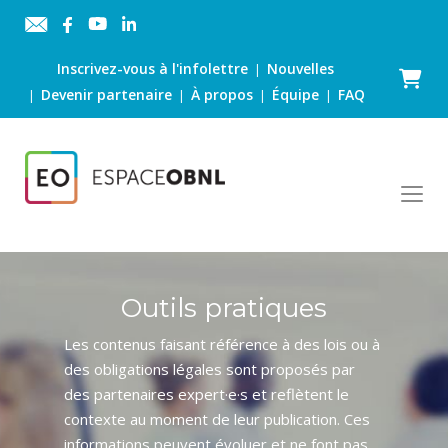
Inscrivez-vous à l'infolettre
Nouvelles
|
Panier
Devenir partenaire
À propos
Équipe
FAQ
|
|
|
|
Outils pratiques
Les contenus faisant référence à des lois ou à
des obligations légales sont proposés par
des partenaires expert·e·s et reflètent le
contexte au moment de leur publication. Ces
informations peuvent évoluer et ne font pas