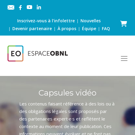
Inscrivez-vous à l'infolettre
Nouvelles
|
Panier
Devenir partenaire
À propos
Équipe
FAQ
|
|
|
|
Capsules vidéo
Les contenus faisant référence à des lois ou à
des obligations légales sont proposés par
des partenaires expert·e·s et reflètent le
contexte au moment de leur publication. Ces
informations peuvent évoluer et ne font pas