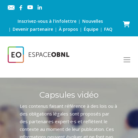
Inscrivez-vous à l'infolettre
Nouvelles
|
Panier
Devenir partenaire
À propos
Équipe
FAQ
|
|
|
|
Capsules vidéo
Les contenus faisant référence à des lois ou à
des obligations légales sont proposés par
des partenaires expert·e·s et reflètent le
contexte au moment de leur publication. Ces
informations peuvent évoluer et ne font pas