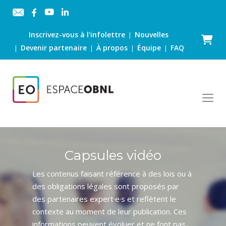
Inscrivez-vous à l'infolettre
Nouvelles
|
Panier
Devenir partenaire
À propos
Équipe
FAQ
|
|
|
|
Capsules vidéo
Les contenus faisant référence à des lois ou à
des obligations légales sont proposés par
des partenaires expert·e·s et reflètent le
contexte au moment de leur publication. Ces
informations peuvent évoluer et ne font pas