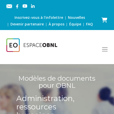
Inscrivez-vous à l'infolettre
Nouvelles
|
Panier
Devenir partenaire
À propos
Équipe
FAQ
|
|
|
|
Modèles de documents
pour OBNL
Administration,
ressources