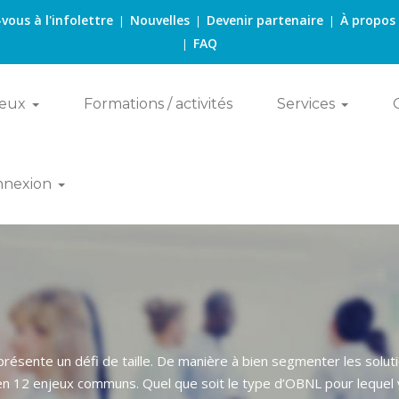
-vous à l'infolettre
Nouvelles
Devenir partenaire
À propos
|
|
|
FAQ
|
eux
Formations / activités
Services
nnexion
eprésente un défi de taille. De manière à bien segmenter les sol
en 12 enjeux communs. Quel que soit le type d’OBNL pour lequel v