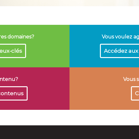
tres domaines?
Vous voulez a
eux-clés
Accédez aux 
ontenu?
Vous s
 contenus
C