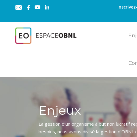
Inscrivez
Enj
Co
Enjeux
La gestion d’un organisme à but non lucratif r
besoins, nous avons divisé la gestion d’OBNL 