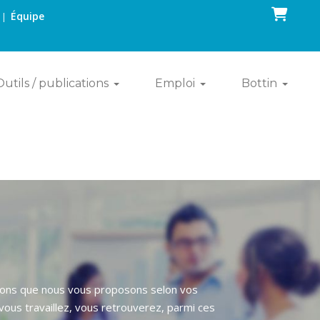
Panier
Équipe
|
Outils / publications
Emploi
Bottin
utions que nous vous proposons selon vos
ous travaillez, vous retrouverez, parmi ces