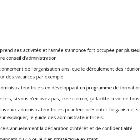
reprend ses activités et l’année s’annonce fort occupée par plusie
re conseil d’administration.
onnement de l’organisation ainsi que le déroulement des réunions 
our des vacances par exemple.
administrateur·trice·s en développant un programme de formation
ice·s, si vous n’en avez pas, créez-en un, ça facilite la vie de to
uveaux administrateur·trice·s pour leur présenter l’organisme, sa
ur expliquer, le guide des administrateur·trice·s.
ce·s annuellement la déclaration d’intérêt et de confidentialité.
 mandats du CA ou le plan stratégique existant.