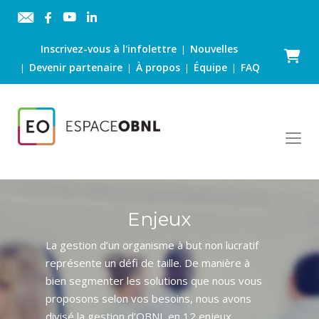
Inscrivez-vous à l'infolettre
Nouvelles
|
Panier
Devenir partenaire
À propos
Équipe
FAQ
|
|
|
|
Enjeux
La gestion d’un organisme à but non lucratif
représente un défi de taille. De manière à
bien segmenter les solutions que nous vous
proposons selon vos besoins, nous avons
divisé la gestion d’OBNL en 12 enjeux