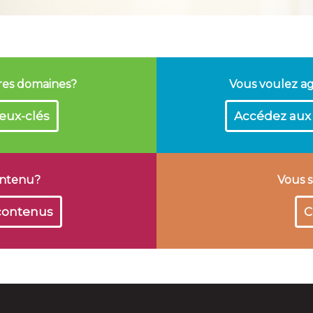
tres domaines?
Vous voulez a
eux-clés
Accédez aux 
ontenu?
Vous s
 contenus
C