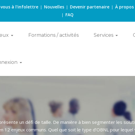
-vous à l'infolettre
Nouvelles
Devenir partenaire
À propos
|
|
|
FAQ
|
eux
Formations / activités
Services
nnexion
eprésente un défi de taille. De manière à bien segmenter les sol
en 12 enjeux communs. Quel que soit le type d’OBNL pour lequel v