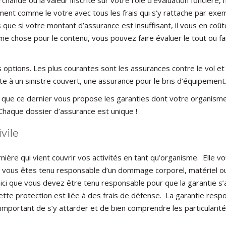
iment comme le votre avec tous les frais qui s’y rattache par exem
que si votre montant d’assurance est insuffisant, il vous en coû
e chose pour le contenu, vous pouvez faire évaluer le tout ou fai
 options. Les plus courantes sont les assurances contre le vol 
te à un sinistre couvert, une assurance pour le bris d’équipemen
in que ce dernier vous propose les garanties dont votre organis
 Chaque dossier d’assurance est unique !
vile
rnière qui vient couvrir vos activités en tant qu’organisme. Elle
té si vous êtes tenu responsable d’un dommage corporel, matériel
n ici que vous devez être tenu responsable pour que la garantie 
ette protection est liée à des frais de défense. La garantie respo
t important de s’y attarder et de bien comprendre les particulari