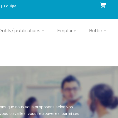
Panier
Équipe
|
Outils / publications
Emploi
Bottin
utions que nous vous proposons selon vos
ous travaillez, vous retrouverez, parmi ces