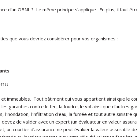
e d’un OBNL ? Le même principe s’applique. En plus, il faut être
nties que vous devriez considérer pour vos organismes :
eants
enu
 et immeubles. Tout bâtiment qui vous appartient ainsi que le cont
es garanties contre le feu, la foudre, le vol ainsi que d’autres ga
l’inondation, l’infiltration d’eau, la fumée et tout autre sinistr
devez de valider avec un expert (un évaluateur en valeur assura
fet, un courtier d’assurance ne peut évaluer la valeur assurable 
chande ou la valeur inscrite sur votre rôle d’évaluation foncière