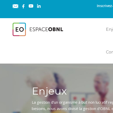
Inscrivez
Enj
Co
Enjeux
La gestion d’un organisme à but non lucratif r
besoins, nous avons divisé la gestion d’OBNL 