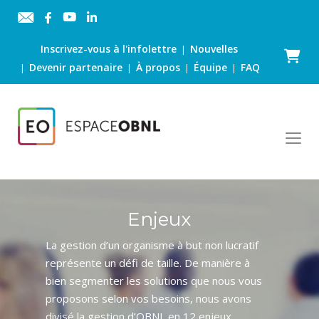
Inscrivez-vous à l'infolettre
Nouvelles
|
Panier
Devenir partenaire
À propos
Équipe
FAQ
|
|
|
|
Enjeux
La gestion d’un organisme à but non lucratif
représente un défi de taille. De manière à
bien segmenter les solutions que nous vous
proposons selon vos besoins, nous avons
divisé la gestion d’OBNL en 12 enjeux