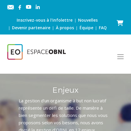
Inscrivez-vous à l'infolettre
Nouvelles
|
Panier
Devenir partenaire
À propos
Équipe
FAQ
|
|
|
|
Enjeux
La gestion d’un organisme à but non lucratif
représente un défi de taille. De manière à
bien segmenter les solutions que nous vous
proposons selon vos besoins, nous avons
divisé la gestion d’OBNL en 12 enjeux