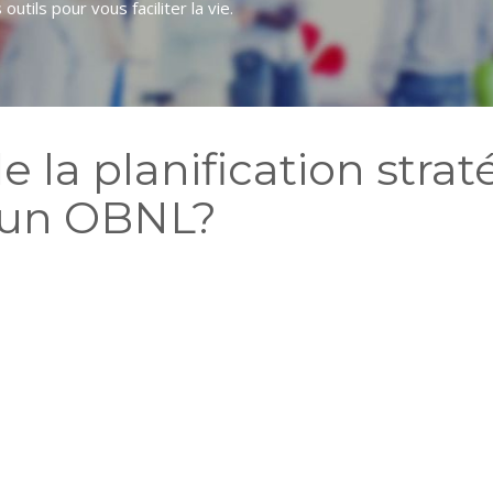
utils pour vous faciliter la vie.
 la planification strat
 un OBNL?