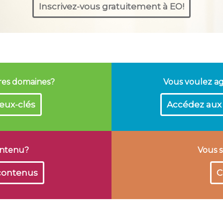
Inscrivez-vous gratuitement à EO!
tres domaines?
Vous voulez a
eux-clés
Accédez aux 
ontenu?
Vous s
 contenus
C