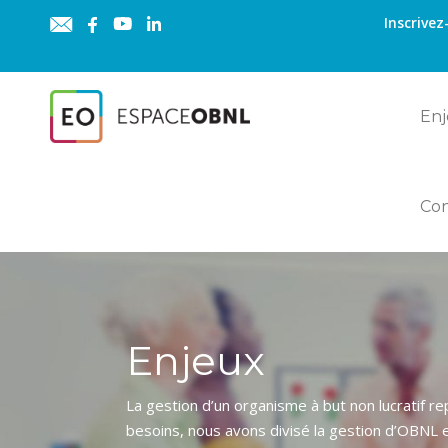
Inscrivez
Enj
Co
Enjeux
La gestion d’un organisme à but non lucratif r
besoins, nous avons divisé la gestion d’OBNL 