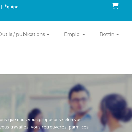
Panier
Équipe
|
Outils / publications
Emploi
Bottin
utions que nous vous proposons selon vos
ous travaillez, vous retrouverez, parmi ces