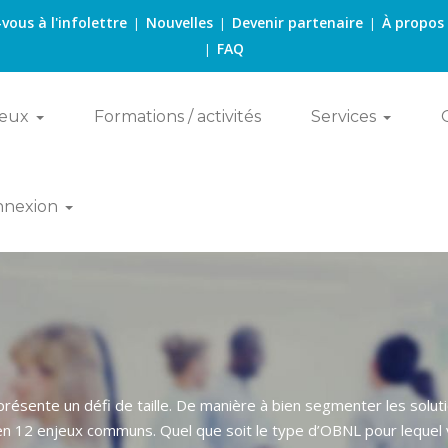
-vous à l'infolettre
Nouvelles
Devenir partenaire
À propos
|
|
|
FAQ
|
eux
Formations / activités
Services
nnexion
eprésente un défi de taille. De manière à bien segmenter les sol
en 12 enjeux communs. Quel que soit le type d’OBNL pour lequel v