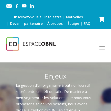
Inscrivez-vous à l'infolettre
Nouvelles
|
Panier
Devenir partenaire
À propos
Équipe
FAQ
|
|
|
|
Enjeux
La gestion d’un organisme à but non lucratif
représente un défi de taille. De manière à
bien segmenter les solutions que nous vous
proposons selon vos besoins, nous avons
divisé la gestion d’OBNL en 12 enjeux