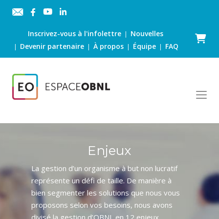
Inscrivez-vous à l'infolettre
Nouvelles
|
Panier
Devenir partenaire
À propos
Équipe
FAQ
|
|
|
|
Enjeux
La gestion d’un organisme à but non lucratif
représente un défi de taille. De manière à
bien segmenter les solutions que nous vous
proposons selon vos besoins, nous avons
divisé la gestion d’OBNL en 12 enjeux