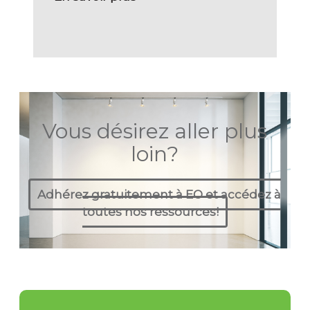
Vous désirez aller plus
loin?
Adhérez gratuitement à EO et accédez à
toutes nos ressources!