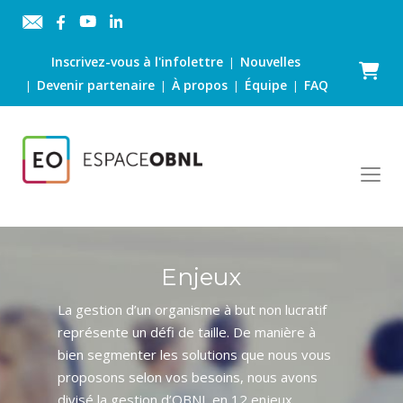
Inscrivez-vous à l'infolettre
Nouvelles
|
Panier
Devenir partenaire
À propos
Équipe
FAQ
|
|
|
|
Enjeux
La gestion d’un organisme à but non lucratif
représente un défi de taille. De manière à
bien segmenter les solutions que nous vous
proposons selon vos besoins, nous avons
divisé la gestion d’OBNL en 12 enjeux