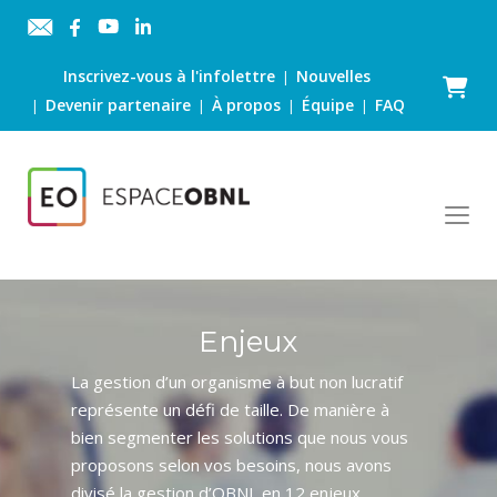
Inscrivez-vous à l'infolettre
Nouvelles
|
Panier
Devenir partenaire
À propos
Équipe
FAQ
|
|
|
|
Enjeux
La gestion d’un organisme à but non lucratif
représente un défi de taille. De manière à
bien segmenter les solutions que nous vous
proposons selon vos besoins, nous avons
divisé la gestion d’OBNL en 12 enjeux