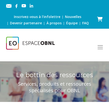
Inscrivez-vous à l'infolettre
Nouvelles
|
Panier
Devenir partenaire
À propos
Équipe
FAQ
|
|
|
|
Le bottin des ressources
Services, produits et ressources
spécialisés pour OBNL