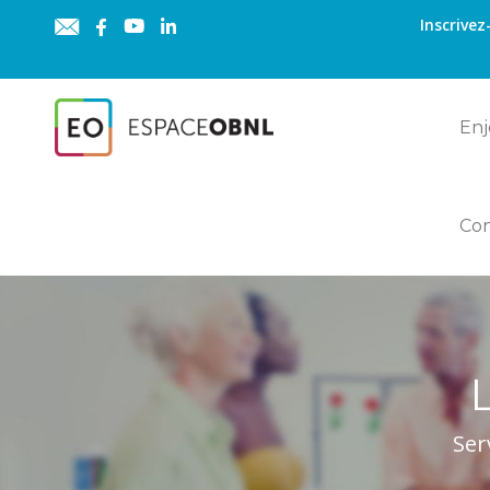
Inscrivez
Enj
Co
Ser