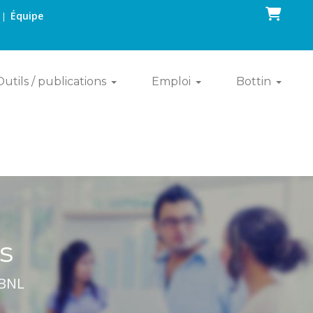
Panier
Équipe
|
Outils / publications
Emploi
Bottin
s
OBNL