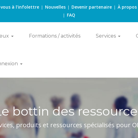
-vous à l'infolettre
Nouvelles
Devenir partenaire
À propos
|
|
|
FAQ
|
eux
Formations / activités
Services
nnexion
Le bottin des ressource
vices, produits et ressources spécialisés pour 