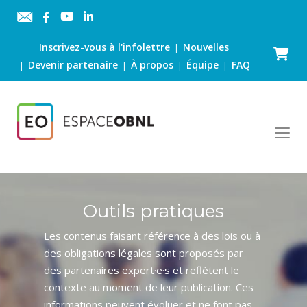
Inscrivez-vous à l'infolettre
Nouvelles
|
Panier
Devenir partenaire
À propos
Équipe
FAQ
|
|
|
|
Outils pratiques
Les contenus faisant référence à des lois ou à
des obligations légales sont proposés par
des partenaires expert·e·s et reflètent le
contexte au moment de leur publication. Ces
informations peuvent évoluer et ne font pas