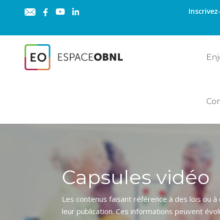
Inscrivez
Enj
Co
Capsules vidéo
Les contenus faisant référence à des lois ou à
leur publication. Ces informations peuvent évol