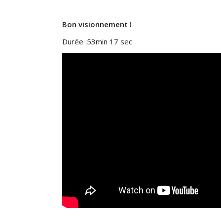
Bon visionnement !
Durée :53min 17 sec