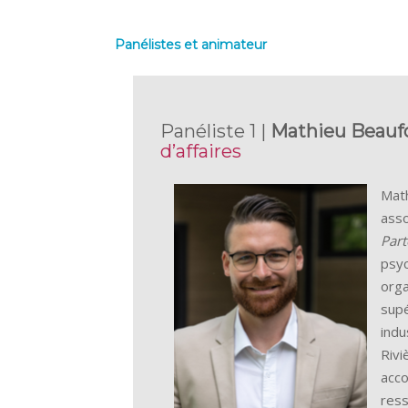
Panélistes et animateur
Panéliste 1 |
Mathieu Beauf
d’affaires
Math
asso
Part
psyc
orga
supé
indu
Rivi
acc
ress