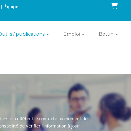
Panier
Équipe
|
Outils / publications
Emploi
Bottin
t·e·s et reflètent le contexte au moment de
sabilité de vérifier l’information à jour