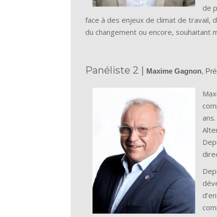
de p
face à des enjeux de climat de travail, 
du changement ou encore, souhaitant me
Panéliste 2 |
Maxime Gagnon
, Pré
Maxi
comp
ans.
Alte
Depu
dire
Depu
dév
d’en
comi