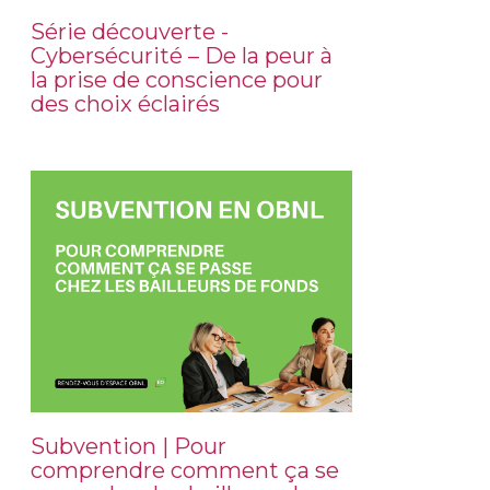
Série découverte -
Cybersécurité – De la peur à
la prise de conscience pour
des choix éclairés
Subvention | Pour
comprendre comment ça se