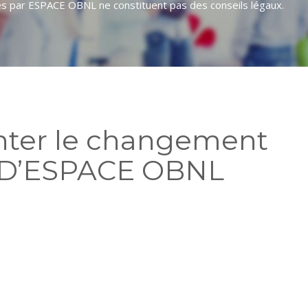
usés par ESPACE OBNL ne constituent pas des conseils légaux.
ter le changement
 D’ESPACE OBNL