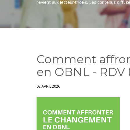
revient aux lecteur·trice·s. Les contenus diff
Comment affron
en OBNL - RDV
02 AVRIL 2026