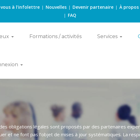
-vous à l'infolettre
Nouvelles
Devenir partenaire
À propos
|
|
|
FAQ
|
eux
Formations / activités
Services
nnexion
 des obligations légales sont proposés par des partenaires exper
uer et ne font pas l’objet de mises à jour systématiques. La respon