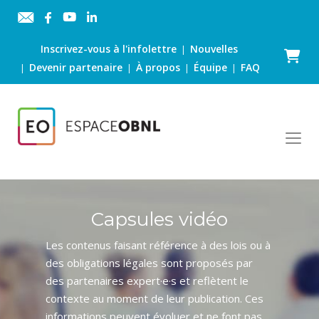
Inscrivez-vous à l'infolettre
Nouvelles
|
Panier
Devenir partenaire
À propos
Équipe
FAQ
|
|
|
|
Capsules vidéo
Les contenus faisant référence à des lois ou à
des obligations légales sont proposés par
des partenaires expert·e·s et reflètent le
contexte au moment de leur publication. Ces
informations peuvent évoluer et ne font pas