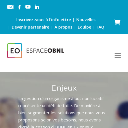
Inscrivez-vous à l'infolettre
Nouvelles
|
Panier
Devenir partenaire
À propos
Équipe
FAQ
|
|
|
|
Enjeux
La gestion d’un organisme à but non lucratif
représente un défi de taille. De manière à
bien segmenter les solutions que nous vous
proposons selon vos besoins, nous avons
divisé la gestion d’OBNL en 12 enjeux