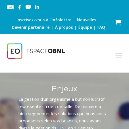
Inscrivez-vous à l'infolettre
Nouvelles
|
Panier
Devenir partenaire
À propos
Équipe
FAQ
|
|
|
|
Enjeux
La gestion d’un organisme à but non lucratif
représente un défi de taille. De manière à
bien segmenter les solutions que nous vous
proposons selon vos besoins, nous avons
divisé la gestion d’OBNL en 12 enjeux