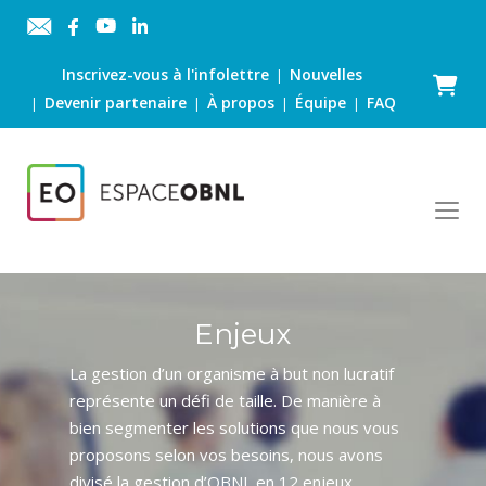
Inscrivez-vous à l'infolettre
Nouvelles
|
Panier
Devenir partenaire
À propos
Équipe
FAQ
|
|
|
|
Enjeux
La gestion d’un organisme à but non lucratif
représente un défi de taille. De manière à
bien segmenter les solutions que nous vous
proposons selon vos besoins, nous avons
divisé la gestion d’OBNL en 12 enjeux