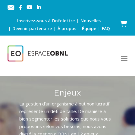
Inscrivez-vous à l'infolettre
Nouvelles
|
Panier
Devenir partenaire
À propos
Équipe
FAQ
|
|
|
|
Enjeux
La gestion d’un organisme à but non lucratif
représente un défi de taille. De manière à
bien segmenter les solutions que nous vous
proposons selon vos besoins, nous avons
divisé la gestion d’OBNL en 12 enjeux