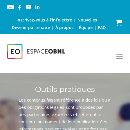
Inscrivez-vous à l'infolettre
Nouvelles
|
Panier
Devenir partenaire
À propos
Équipe
FAQ
|
|
|
|
Outils pratiques
Les contenus faisant référence à des lois ou à
des obligations légales sont proposés par
des partenaires expert·e·s et reflètent le
contexte au moment de leur publication. Ces
informations peuvent évoluer et ne font pas