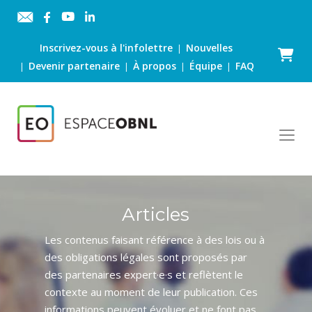
Inscrivez-vous à l'infolettre
Nouvelles
|
Panier
Devenir partenaire
À propos
Équipe
FAQ
|
|
|
|
Articles
Les contenus faisant référence à des lois ou à
des obligations légales sont proposés par
des partenaires expert·e·s et reflètent le
contexte au moment de leur publication. Ces
informations peuvent évoluer et ne font pas