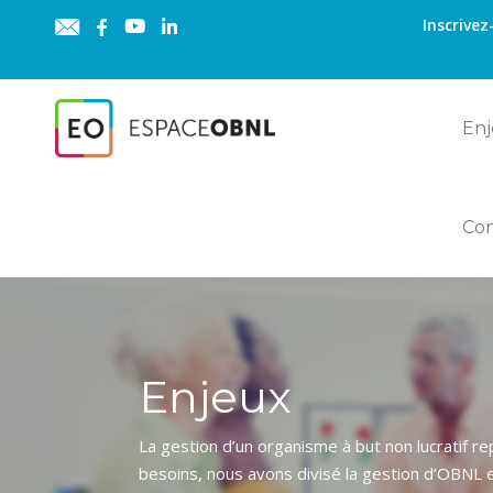
Inscrivez
Enj
Co
Enjeux
La gestion d’un organisme à but non lucratif r
besoins, nous avons divisé la gestion d’OBNL 