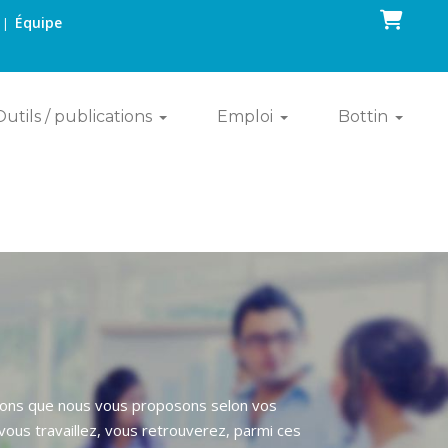
Panier
Équipe
|
Outils / publications
Emploi
Bottin
utions que nous vous proposons selon vos
ous travaillez, vous retrouverez, parmi ces