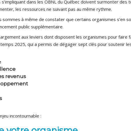
 s’impliquant dans les OBNL du Québec doivent surmonter des to
gmenter, les ressources ne suivant pas au même rythme.
 sommes à même de constater que certains organismes s’en sort
ancement public supplémentaire.
largement aux leviers dont disposent les organismes pour faire fa
intemps 2025, qui a permis de dégager sept clés pour soutenir l
me
ellence
des revenus
veloppement
n
ns
enjeu incontournable :
 de votre organisme