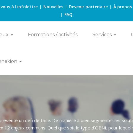
-vous à l'infolettre
Nouvelles
Devenir partenaire
À propos
|
|
|
FAQ
|
eux
Formations / activités
Services
nnexion
eprésente un défi de taille. De manière à bien segmenter les sol
en 12 enjeux communs. Quel que soit le type d’OBNL pour lequel v