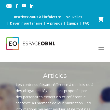
Inscrivez-vous à l'infolettre
Nouvelles
|
Panier
Devenir partenaire
À propos
Équipe
FAQ
|
|
|
|
Articles
Les contenus faisant référence à des lois ou à
des obligations légales sont proposés par
des partenaires expert·e·s et reflètent le
contexte au moment de leur publication. Ces
informations peuvent évoluer et ne font pas