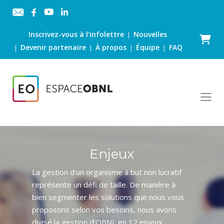
Inscrivez-vous à l'infolettre
Nouvelles
|
Panier
Devenir partenaire
À propos
Équipe
FAQ
|
|
|
|
Enjeux
La gestion d’un organisme à but non lucratif
représente un défi de taille. De manière à
bien segmenter les solutions que nous vous
proposons selon vos besoins, nous avons
divisé la gestion d’OBNL en 12 enjeux