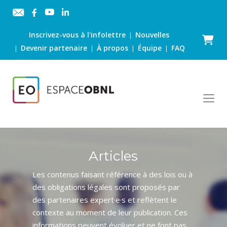
Inscrivez-vous à l'infolettre
Nouvelles
|
Panier
Devenir partenaire
À propos
Équipe
FAQ
|
|
|
|
Articles
Les contenus faisant référence à des lois ou à
des obligations légales sont proposés par
des partenaires expert·e·s et reflètent le
contexte au moment de leur publication. Ces
informations peuvent évoluer et ne font pas