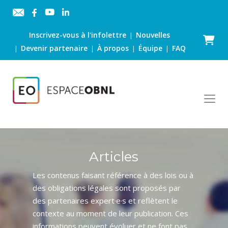
Inscrivez-vous à l'infolettre
Nouvelles
|
Panier
Devenir partenaire
À propos
Équipe
FAQ
|
|
|
|
Articles
Les contenus faisant référence à des lois ou à
des obligations légales sont proposés par
des partenaires expert·e·s et reflètent le
contexte au moment de leur publication. Ces
informations peuvent évoluer et ne font pas