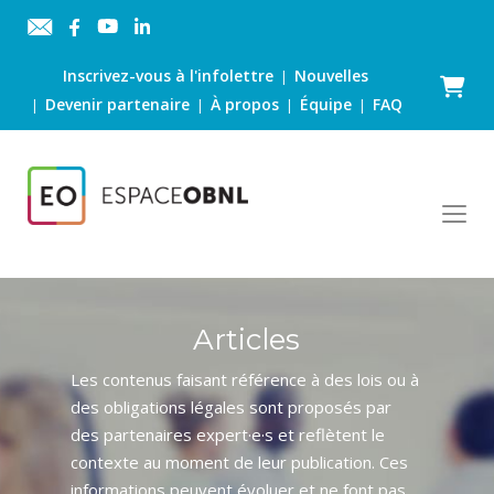
Inscrivez-vous à l'infolettre
Nouvelles
|
Panier
Devenir partenaire
À propos
Équipe
FAQ
|
|
|
|
Articles
Les contenus faisant référence à des lois ou à
des obligations légales sont proposés par
des partenaires expert·e·s et reflètent le
contexte au moment de leur publication. Ces
informations peuvent évoluer et ne font pas